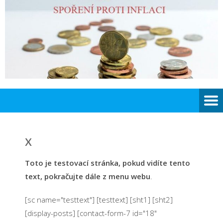
x
Toto je testovací stránka, pokud vidíte tento
text, pokračujte dále z menu webu
.
[sc name="testtext"] [testtext] [sht1] [sht2]
[display-posts]
[contact-form-7 id="18"