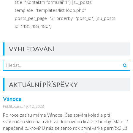
title="Kontaktní formulář 1"]
[su_posts
template="templates/list-loop.php"
posts_per_page="3" orderby="post_id"] [su_posts
id="485,483,480"]
VYHLEDÁVÁNÍ
AKTUÁLNÍ PŘÍSPĚVKY
Vánoce
Publikováno: 19. 12. 2023
Po roce zas tu máme Vánoce. Čas zpívání koled a pití
svařeného vína na trzích za doprovodu krásné hudby. Máte již
napečené cukroví? U nás se tento rok první várka perníčků už