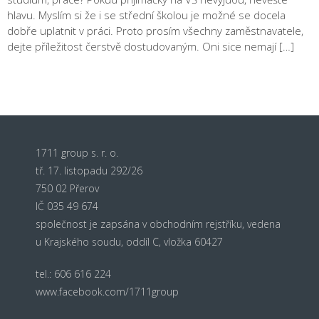
hlavu. Myslím si že i se střední školou je možné se docela
dobře uplatnit v práci. Proto prosím všechny zaměstnavatele,
dejte příležitost čerstvě dostudovaným. Oni sice nemají […]
1711 group s. r. o.
tř. 17. listopadu 292/26
750 02 Přerov
IČ 035 49 674
společnost je zapsána v obchodním rejstříku, vedena
u Krajského soudu, oddíl C, vložka 60427
tel.: 606 616 224
www.facebook.com/1711group