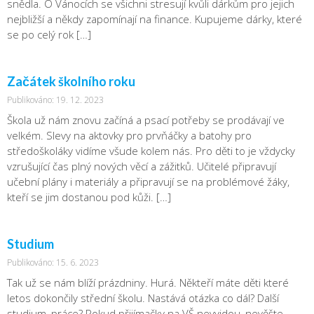
snědla. O Vánocích se všichni stresují kvůli dárkům pro jejich
nejbližší a někdy zapomínají na finance. Kupujeme dárky, které
se po celý rok […]
Začátek školního roku
Publikováno: 19. 12. 2023
Škola už nám znovu začíná a psací potřeby se prodávají ve
velkém. Slevy na aktovky pro prvňáčky a batohy pro
středoškoláky vidíme všude kolem nás. Pro děti to je vždycky
vzrušující čas plný nových věcí a zážitků. Učitelé připravují
učební plány i materiály a připravují se na problémové žáky,
kteří se jim dostanou pod kůži. […]
Studium
Publikováno: 15. 6. 2023
Tak už se nám blíží prázdniny. Hurá. Někteří máte děti které
letos dokončily střední školu. Nastává otázka co dál? Další
studium, práce? Pokud přijímačky na VŠ nevyjdou, nevěšte